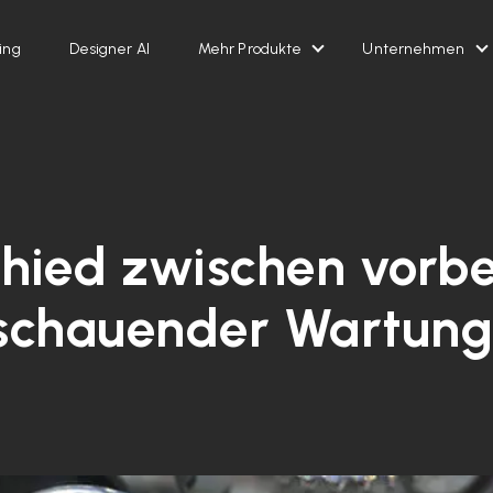
ing
Designer AI
Mehr Produkte
Unternehmen
Show submenu for Me
S
chied zwischen vorb
schauender Wartung