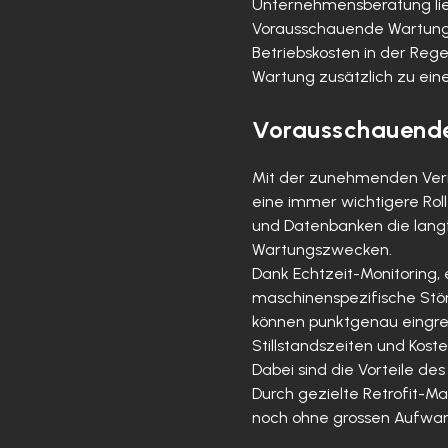
Unternehmensberatung lief
Vorausschauende Wartung w
Betriebskosten in der Reg
Wartung zusätzlich zu ein
Vorausschauende
Mit der zunehmenden Vern
eine immer wichtigere Ro
und Datenbanken die lang
Wartungszwecken.
Dank Echtzeit-Monitoring,
maschinenspezifische Stör
können punktgenau eingre
Stillstandszeiten und Kos
Dabei sind die Vorteile d
Durch gezielte Retrofit-M
noch ohne grossen Aufwan