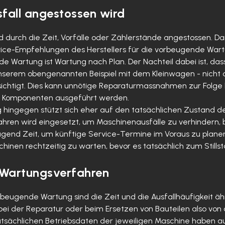
fall angestossen wird
durch die Zeit, Vorfälle oder Zählerstände angestossen. Dar
rvice-Empfehlungen des Herstellers für die vorbeugende Wart
 Wartung ist Wartung nach Plan. Der Nachteil dabei ist, dass
nserem obengenannten Beispiel mit dem Kleinwagen - nicht 
ksichtigt. Dies kann unnötige Reparaturmassnahmen zur Folg
r Komponenten ausgeführt werden.
ingegen stützt sich eher auf den tatsächlichen Zustand der
fahren wird eingesetzt, um Maschinenausfälle zu verhindern, b
nd Zeit, um künftige Service-Termine im Voraus zu planen.
chinen rechtzeitig zu warten, bevor es tatsächlich zum Still
 Wartungsverfahren
rbeugende Wartung sind die Zeit und die Ausfallhäufigkeit äh
ei der Reparatur oder beim Ersetzen von Bauteilen also von 
tatsächlichen Betriebsdaten der jeweiligen Maschine haben auf