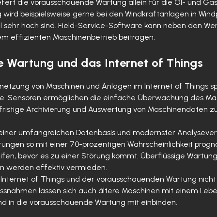
ert die vorausschauende Wartung allein für die Öl- und Gas
ird beispielsweise gerne bei den Windkraftanlagen in Windpa
el sehr hoch sind. Field-Service-Software kann neben den 
em effizienten Maschinenbetrieb beitragen.
 Wartung und das Internet of Things
etzung von Maschinen und Anlagen im Internet of Things sp
lle. Sensoren ermöglichen die einfache Überwachung des Ma
fristige Archivierung und Auswertung von Maschinendaten z
 einer umfangreichen Datenbasis und modernster Analysever
ungen so mit einer 70-prozentigen Wahrscheinlichkeit progno
ifen, bevor es zu einer Störung kommt. Überflüssige Wartu
ten werden effektiv vermieden.
es Internet of Things und der vorausschauenden Wartung nich
assnahmen lassen sich auch ältere Maschinen mit einem Lebe
d in die vorausschauende Wartung mit einbinden.