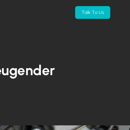
Talk To Us
hr Produkte
how submenu for Unternehmen
eugender