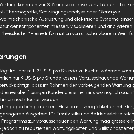
Wartung kommen zur Störungsprognose verschiedene fortsch
rarot-Thermografie, Schwingungsanalyse oder Ölanalyse.
 mechanische Ausrüstung und elektrische Systeme einsetzt, 
ur der Komponenten messen, visualisieren und analysieren.
"heisslaufen" - eine Information von unschätzbarem Wert für
.
parungen
ägt im Jahr mit 13 US-$ pro Stunde zu Buche, während vor
ich nur 9 US-$ pro Stunde kosten. Vorausschauende Wartun
berücksichtigt, dass im Rahmen der vorbeugenden Wartung g
nd eines überflüssigen Kundendiensttermins womöglich auch
hmen noch teurer werden.
ingegen bringt mehrere Einsparungsmöglichkeiten mit sich,
u geringeren Ausgaben für Ersatzteile und Betriebsstoffe reic
s Programms zur vorausschauenden Wartung mag grössere Inv
e jedoch zu reduzierten Wartungskosten und Stillstandszeite