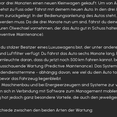
dir vor drei Monaten einen neuen Kleinwagen gekauft. Um von 
gehst zu Fuss oder fährst mit deinem neuen Auto. In den dr
m zurückgelegt. In der Bedienungsanleitung des Autos steht,
werden muss. Da die drei Monate nun um sind, fährst du dein
ren Ölwechsel vornehmen, der das Auto gut in Schuss halten sol
ventive Maintenance).
ss du stolzer Besitzer eines Luxuswagens bist, der unter and
nd Luftfilter verfügt. Du fährst das Auto sechs Monate lang,
arnleuchte daran, dass du jetzt noch 500 km fahren kannst, 
vorausschauende Wartung (Predictive Maintenance). Das System
undendiensttermine - abhängig davon, wie viel du dein Auto tat
evor das Fahrzeug liegenbleibt.
im Maschinenbau und bei Energieerzeugern sind Systeme zur
ssen sich in Verbindung mit Software zum Management mobiler
hat jedoch ganz besondere Vorteile, die auch den jeweil
schiede zwischen den beiden Arten der Wartung: