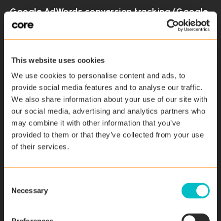
Google AdWords conversion tracking (Google
Inc.)
Conversion-Tracking von AdWords ist ein
Analysedienst von Google Inc., der die Daten vom
This website uses cookies
Google AdWords-Werbenetzwerk mit den durch diese
We use cookies to personalise content and ads, to
Website getätigten Aktionen verbindet.
provide social media features and to analyse our traffic.
Erhobene personenbezogene Daten: Cookie und
We also share information about your use of our site with
Nutzungsdaten.
our social media, advertising and analytics partners who
may combine it with other information that you’ve
Verarbeitungsort: Vereinigte Staaten –
provided to them or that they’ve collected from your use
Datenschutzerklärung
.
of their services.
Anzeigen von Inhalten externer
C
Necessary
Plattformen
o
n
Mit dieser Art von Diensten können Nutzer sich Inhalte,
s