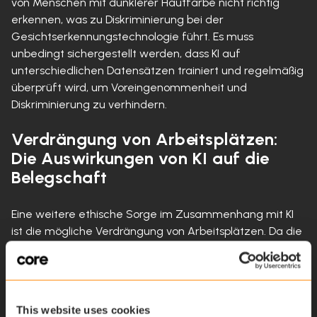
von Menschen mit dunklerer Hautfarbe nicht richtig
erkennen, was zu Diskriminierung bei der
Gesichtserkennungstechnologie führt. Es muss
unbedingt sichergestellt werden, dass KI auf
unterschiedlichen Datensätzen trainiert und regelmäßig
überprüft wird, um Voreingenommenheit und
Diskriminierung zu verhindern.
Verdrängung von Arbeitsplätzen:
Die Auswirkungen von KI auf die
Belegschaft
Eine weitere ethische Sorge im Zusammenhang mit KI
ist die mögliche Verdrängung von Arbeitsplätzen. Da die
KI immer ausgefeilter wird, hat sie das Potenzial,
menschliche Arbeitskräfte in bestimmten Branchen zu
ersetzen. Dies könnte verheerende Folgen für
diejenigen haben, die ihren Arbeitsplatz verlieren, und es
This website uses cookies
ist wichtig, darüber nachzudenken, wie Arbeitnehmer,