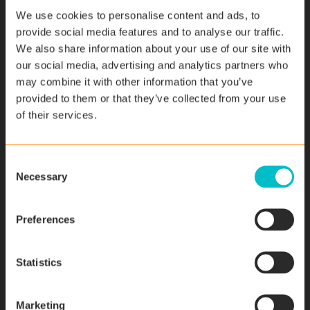
We use cookies to personalise content and ads, to
die von KI-bedingten Arbeitsplatzverlusten betroffen
provide social media features and to analyse our traffic.
sind, unterstützt und umgeschult werden können.
We also share information about your use of our site with
our social media, advertising and analytics partners who
Datenschutzbedenken: Abwägung zwischen
may combine it with other information that you’ve
Datenerhebung und ethischer Verwendung
provided to them or that they’ve collected from your use
of their services.
Der Datenschutz ist ein weiteres Problem, das sich beim
Einsatz von KI stellt. KI-Systeme können grosse Mengen
an Daten über Einzelpersonen sammeln, und es ist
C
wichtig sicherzustellen, dass diese Daten auf ethische
Necessary
o
Weise gesammelt und verwendet werden. Das
n
bedeutet, dass transparent sein muss, welche Daten
s
Preferences
gesammelt werden, wie sie verwendet werden und
e
dass der Einzelne die Kontrolle über seine Daten behält.
n
t
Statistics
Moralische Herausforderungen der KI: Profit vs.
S
e
Gemeinwohl
Marketing