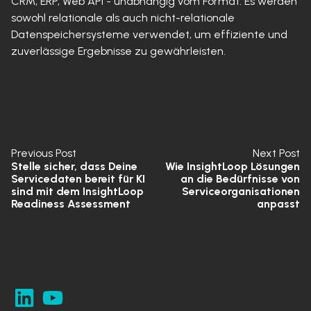
CRM, ERP, Web API - unabhängig vom Format. Es werden
sowohl relationale als auch nicht-relationale
Datenspeichersysteme verwendet, um effiziente und
zuverlässige Ergebnisse zu gewährleisten.
Previous Post
Next Post
Stelle sicher, dass Deine
Wie InsightLoop Lösungen
Servicedaten bereit für KI
an die Bedürfnisse von
sind mit dem InsightLoop
Serviceorganisationen
Readiness Assessment
anpasst