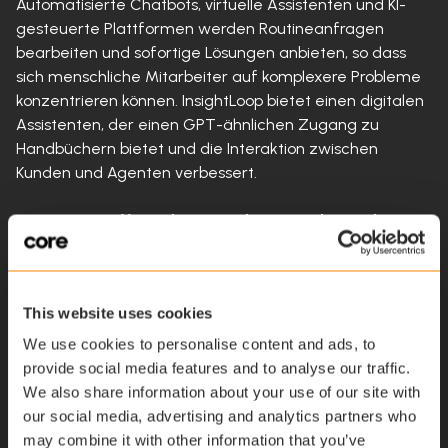
Automatisierte Chatbots, virtuelle Assistenten und KI-
gesteuerte Plattformen werden Routineanfragen
bearbeiten und sofortige Lösungen anbieten, so dass
sich menschliche Mitarbeiter auf komplexere Probleme
konzentrieren können. InsightLoop bietet einen digitalen
Assistenten, der einen GPT-ähnlichen Zugang zu
Handbüchern bietet und die Interaktion zwischen
Kunden und Agenten verbessert.
2. Datenzugriff in Echtzeit und vorausschauende
Analysen
Kunden und Kundendienstmitarbeiter werden in Echtzeit
auf Daten zugreifen können, was eine sofortige
This website uses cookies
Problemlösung und vorausschauende Wartung
ermöglicht. Plattformen wie InsightLoop werden sich
We use cookies to personalise content and ads, to
weiterentwickeln und bieten Echtzeit-Zugriff auf
provide social media features and to analyse our traffic.
wichtige Informationen und vorausschauende Analysen
We also share information about your use of our site with
für die Planung von Aufgaben und Ersatzteilen.
our social media, advertising and analytics partners who
may combine it with other information that you’ve