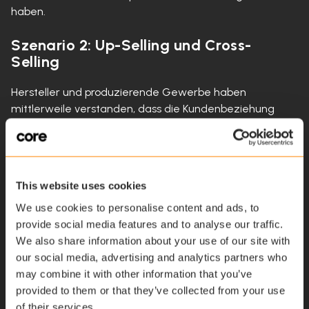
haben.
Szenario 2: Up-Selling und Cross-
Selling
Hersteller und produzierende Gewerbe haben
mittlerweile verstanden, dass die Kundenbeziehung
nicht mit dem Kauf einer Maschine oder eines Geräts
endet. Erfolgreiche Unternehmen haben viel Zeit in die
Entwicklung leistungsstarker Kundenservice-Modelle
investiert. Zum Beispiel:
This website uses cookies
We use cookies to personalise content and ads, to
Ein umfassendes Wissensmanagement bietet
provide social media features and to analyse our traffic.
Service-Technikern alle erforderlichen
We also share information about your use of our site with
Informationen zum Kunden und zur Geräte-Historie.
our social media, advertising and analytics partners who
Damit wird nicht nur eine sofortige Einschätzung der
may combine it with other information that you’ve
Situation und die Ausarbeitung einer Lösung
provided to them or that they’ve collected from your use
möglich. Der Service-Techniker bekommt zudem
of their services.
die Gelegenheit, weitere Produkte und Services zu