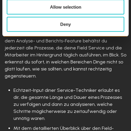
Szenario 3: Erfolg mit Kennzahlen
Allow selection
Mit herausragenden Produkten und gewieften Service-
Deny
Technikern steht deinem Erfolg nichts mehr im Wege!
Trotzdem können hie und da Probleme auftreten. Mit
dem Analyse- und Berichts-Feature behältst du
jederzeit alle Prozesse, die deine Field Service und die
Mitarbeiter im Hintergrund täglich ausführen, im Blick. So
erkennst du sofort, in welchen Bereichen Dinge nicht so
glatt laufen, wie sie sollten, und kannst rechtzeitig
gegensteuern.
Echtzeit-Input diner Service-Techniker erlaubt es
dir, die gesamte Länge und Dauer eines Prozesses
zu verfolgen und dann zu analysieren, welche
Schritte möglicherweise zu zeitaufwendig oder
unnötig waren.
Mit dem detaillierten Überblick über den Field-