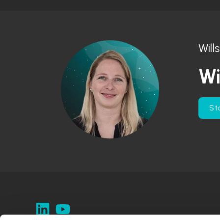
Wil
Wi
St