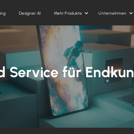
ing
Designer AI
Mehr Produkte
Unternehmen
Show submenu for Me
S
ld Service für Endku