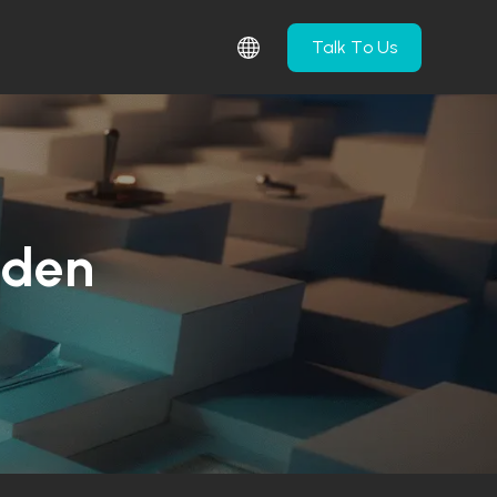
Talk To Us
hr Produkte
how submenu for Unternehmen
nden