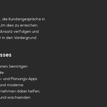
, die Kundengespräche in
Um dies zu erreichen,
Ansatz verfolgen und
r in den Vordergrund
isses
nnen, benötigen
ie
s- und Planungs-Apps
s, und moderne
nehmen dabei helfen,
en und wachsenden