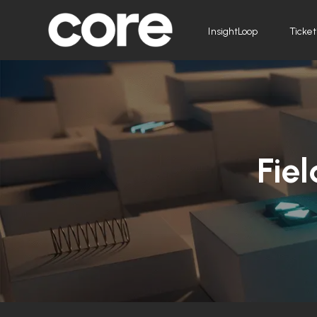
InsightLoop
Ticket
Fie