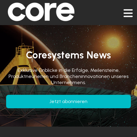
Coresystems News
Exklusive Einblicke in die Erfolge, Meilensteine,
Produktneuheiten und Brancheninnovationen unseres
Unternehmens.
Jetzt abonnieren