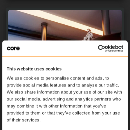
This website uses cookies
Neues
We use cookies to personalise content and ads, to
provide social media features and to analyse our traffic.
Effiziente Lösung zur Einhaltung
We also share information about your use of our site with
neuer Arbeitszeitvorschriften und
our social media, advertising and analytics partners who
zur Optimierung betrieblicher
may combine it with other information that you’ve
Abläufe
provided to them or that they’ve collected from your use
of their services.
November 6, 2023